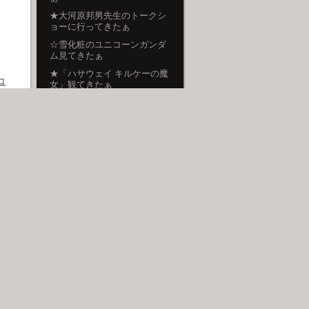
★大河原邦男先生のトークシ
ョーに行ってきたぁ
☆雪化粧のユニコーンガンダ
ム見てきたぁ
★「ハサウェイ キルケーの魔
コ
女」観てきたぁ
☆新宿ピカデリーのハサウェ
イ展示見てきたぁ
★新年のご挨拶
コメントの書き込み方
コメントの書き込み方は、各記
事の一番下にある、【 by とん
にゃん [コメント(0)] 】をクリッ
クすると、コメント入力画面が現
れます。
なんでもかまいませんので、コメ
ントいただければ幸いです。