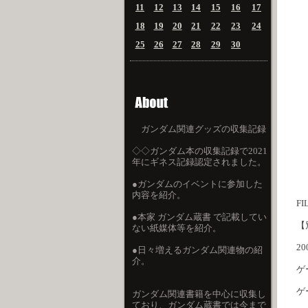
11
12
13
14
15
16
17
18
19
20
21
22
23
24
25
26
27
28
29
30
ガンダム関連グッズの収集記録
◇◇ガンダム本の収集記録で2021
年にギネス記録認定されました。
●ガンダムのイベントに参加した
内容を紹介。
FI
●本家 ガンダム蔵書 で記載してい
【
ない紙媒体等を紹介。
2
●日々増えるガンダム関連物の紹
介。
ゲ
ゲ
ガンダム関連書籍を中心に収集し
ており、ガンダム蔵書では今まで