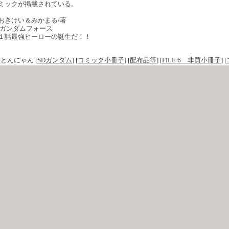
ミックが掲載されている。
おきけい＆みかまる/著
Dガンダムフォース
１話最強ヒーローの誕生だ！！
y
とんにゃん
[
SDガンダム
]
[
コミック小冊子
]
[
配布品等
]
[
FILE 6 非買小冊子
]
[
(0)
｜
トラックバック(0)
]