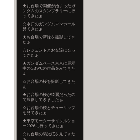
★お台場で開催が始まったガ
ンダムのスタンプラリーに行
ってきたぁ
☆水戸のガンダムマンホール
見てきたぁ
★お台場で新緑を撮影してき
たぁ
☆レジェンドとお友達に会っ
てきたぁ
★ガンダムベース東京に展示
中のGBWCの作品をみてきた
ぁ
☆お台場の桜を撮影してきた
ぁ
★お台場の桜が綺麗だったの
で撮影してきましたぁ
☆お台場の桜とチューリップ
を見てきたぁ
★東京モーターサイクルショ
ー2026に行ってきたぁ
☆お台場の陽光桜を見てきた
ぁ