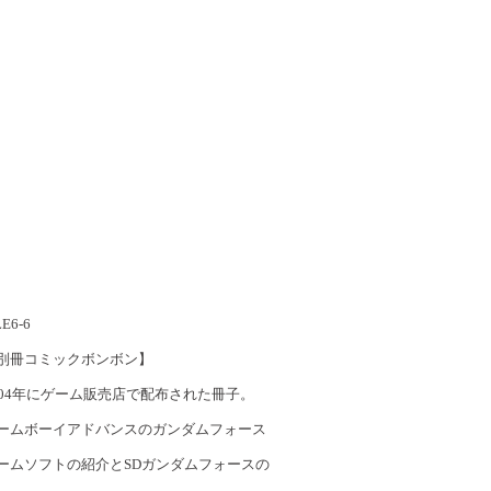
LE6-6
別冊コミックボンボン】
004年にゲーム販売店で配布された冊子。
ームボーイアドバンスのガンダムフォース
ームソフトの紹介とSDガンダムフォースの