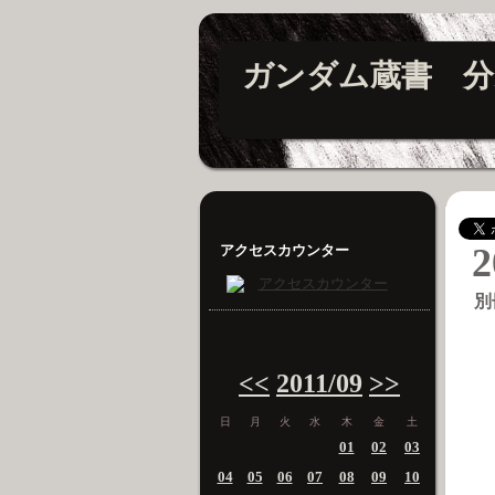
ガンダム蔵書 分
2
アクセスカウンター
別
<<
2011/09
>>
日
月
火
水
木
金
土
01
02
03
04
05
06
07
08
09
10