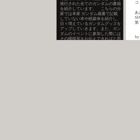
コ
発行された全てのガンダムの書籍
を紹介しています。 こちらの分
あ
家では本家 ガンダム蔵書で記載
S
していない本や紙媒体を紹介し、
第
日々増えているガンダムグッズを
アップしていきます。また、ガン
ダムのイベントに参加した際には
b
その模様等をお伝えできればと思
メント
います。
管理者はとんにゃん。よろしくお
願いします。
リンク
●ガンダム蔵書 （本
家）
ガンダムのイベント (490)