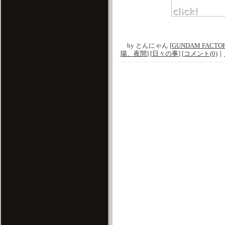
by
とんにゃん
[
GUNDAM FACT
陽、夜間
]
[
日々の事
]
[
コメント(0)
｜