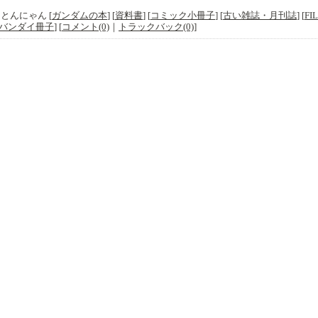
y
とんにゃん
[
ガンダムの本
]
[
資料書
]
[
コミック小冊子
]
[
古い雑誌・月刊誌
]
[
FI
 バンダイ冊子
]
[
コメント(0)
｜
トラックバック(0)
]