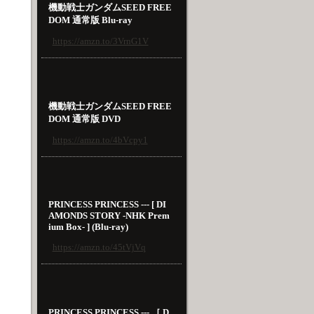
機動戦士ガンダムSEED FREE
DOM 通常版 Blu-ray
https://amzn.to/3VrnG1V
機動戦士ガンダムSEED FREE
DOM 通常版 DVD
https://amzn.to/4bVcpy1
PRINCESS PRINCESS --- [ DI
AMONDS STORY -NHK Prem
ium Box- ] (Blu-ray)
https://amzn.to/45tVjVq
PRINCESS PRINCESS --- ［ D