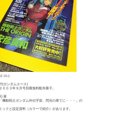
LE 10-2
月刊ガンダムエース]
００３年９月号別冊無料配布冊子。
元/著
機動戦士ガンダム外伝宇宙、閃光の果てに・・・」の
ミックと設定資料（カラーで紹介）があります。