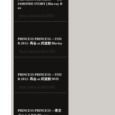
IAMONDS STORY ] Blu-ray B
ox
https://amzn.to/3xgHWvj
PRINCESS PRINCESS ---TOU
R 2012- 再会 at 武道館 Blu-lay
https://amzn.to/4be33MQ
PRINCESS PRINCESS ---TOU
R 2012- 再会 at 武道館 DVD
https://amzn.to/4b4vQmP
PRINCESS PRINCESS ---東京