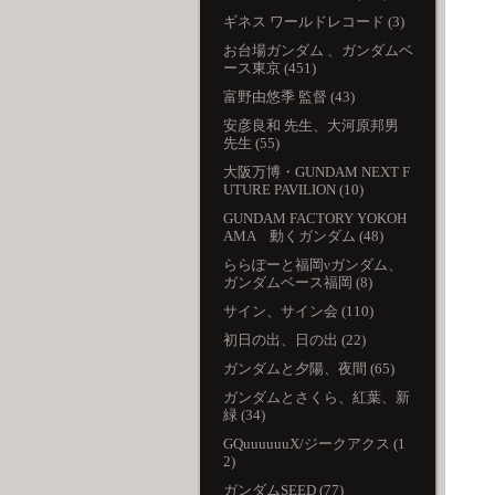
ギネス ワールドレコード (3)
お台場ガンダム 、ガンダムベ
ース東京 (451)
富野由悠季 監督 (43)
安彦良和 先生、大河原邦男
先生 (55)
大阪万博・GUNDAM NEXT F
UTURE PAVILION (10)
GUNDAM FACTORY YOKOH
AMA 動くガンダム (48)
ららぽーと福岡νガンダム、
ガンダムベース福岡 (8)
サイン、サイン会 (110)
初日の出、日の出 (22)
ガンダムと夕陽、夜間 (65)
ガンダムとさくら、紅葉、新
緑 (34)
GQuuuuuuX/ジークアクス (1
2)
ガンダムSEED (77)