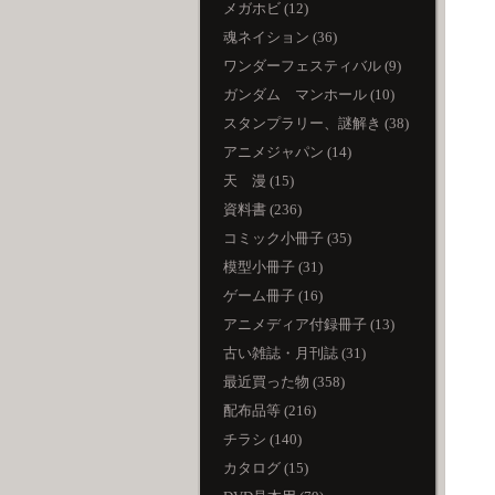
メガホビ (12)
魂ネイション (36)
ワンダーフェスティバル (9)
ガンダム マンホール (10)
スタンプラリー、謎解き (38)
アニメジャパン (14)
天 漫 (15)
資料書 (236)
コミック小冊子 (35)
模型小冊子 (31)
ゲーム冊子 (16)
アニメディア付録冊子 (13)
古い雑誌・月刊誌 (31)
最近買った物 (358)
配布品等 (216)
チラシ (140)
カタログ (15)