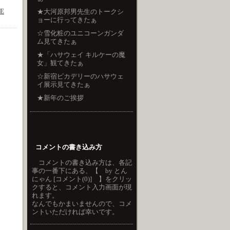
LE
★大河原邦男先生のトークシ
ョーに行ってきたぁ
☆雪化粧のユニコーンガンダ
ム見てきたぁ
★「ハサウェイ キルケーの魔
女」観てきたぁ
☆新宿ピカデリーのハサウェ
イ展示見てきたぁ
★新年のご挨拶
コメントの書き込み方
コメントの書き込み方は、各記
事の一番下にある、【 by とん
にゃん [コメント(0)] 】をクリッ
クすると、コメント入力画面が現
れます。
なんでもかまいませんので、コメ
ントいただければ幸いです。