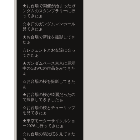
★お台場で開催が始まったガ
ンダムのスタンプラリーに行
ってきたぁ
☆水戸のガンダムマンホール
見てきたぁ
★お台場で新緑を撮影してき
たぁ
☆レジェンドとお友達に会っ
てきたぁ
★ガンダムベース東京に展示
中のGBWCの作品をみてきた
ぁ
☆お台場の桜を撮影してきた
ぁ
★お台場の桜が綺麗だったの
で撮影してきましたぁ
☆お台場の桜とチューリップ
を見てきたぁ
★東京モーターサイクルショ
ー2026に行ってきたぁ
☆お台場の陽光桜を見てきた
ぁ