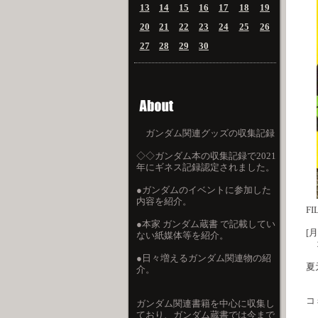
13
14
15
16
17
18
19
20
21
22
23
24
25
26
27
28
29
30
ガンダム関連グッズの収集記録
◇◇ガンダム本の収集記録で2021
年にギネス記録認定されました。
●ガンダムのイベントに参加した
内容を紹介。
FI
●本家 ガンダム蔵書 で記載してい
[
ない紙媒体等を紹介。
２
●日々増えるガンダム関連物の紹
夏
介。
「
コ
ガンダム関連書籍を中心に収集し
ており、ガンダム蔵書では今まで