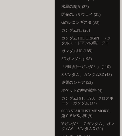
水星の魔女 (27)
閃光のハサウェイ (21)
Gのレコンギスタ (33)
ガンダムNT (26)
ガンダムTHE ORIGIN （ク
クルス・ドアンの島） (71)
ガンダムUC (185)
SDガンダム (198)
「機動戦士ガンダム」 (110)
Zガンダム、ガンダムZZ (48)
逆襲のシャア (52)
ポケットの中の戦争 (4)
ガンダムF91、F90、クロスボ
ーン・ガンダム (37)
0083 STARDUST MEMORY、
第０８MS小隊 (9)
Vガンダム、Gガンダム、ガン
ダムW、ガンダムX (79)