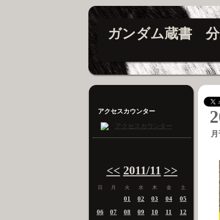
ガンダム蔵書 分
2
アクセスカウンター
月
<<
2011/11
>>
日
月
火
水
木
金
土
01
02
03
04
05
06
07
08
09
10
11
12