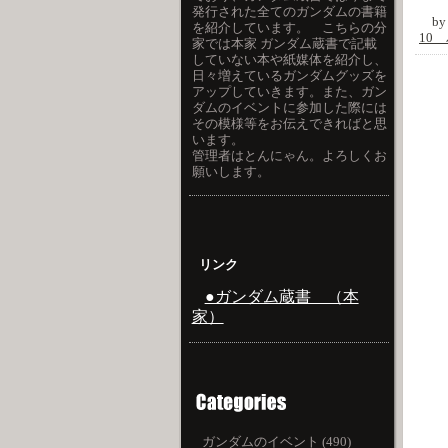
発行された全てのガンダムの書籍
b
を紹介しています。 こちらの分
10
家では本家 ガンダム蔵書で記載
していない本や紙媒体を紹介し、
日々増えているガンダムグッズを
アップしていきます。また、ガン
ダムのイベントに参加した際には
その模様等をお伝えできればと思
います。
管理者はとんにゃん。よろしくお
願いします。
リンク
●ガンダム蔵書 （本
家）
ガンダムのイベント (490)