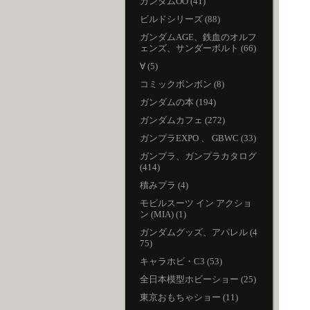
ガンダムOO (41)
ビルドシリーズ (88)
ガンダムAGE、鉄血のオルフ
ェンズ、サンダーボルト (66)
∀ (5)
コミックボンボン (8)
ガンダムの本 (194)
ガンダムカフェ (272)
ガンプラEXPO 、 GBWC (33)
ガンプラ、ガンプラカタログ
(414)
積みプラ (4)
モビルスーツ イン アクショ
ン (MIA) (1)
ガンダムグッズ、アパレル (4
75)
キャラホビ・C3 (53)
全日本模型ホビーショー (25)
東京おもちゃショー (11)