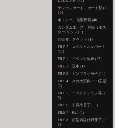
DVD見本用 (79)
テレホンカード、カード類 (1
10)
ポスター、複製原画 (46)
ガンダムエース 付録（ポス
ター/グッズ） (1)
前売券、チケット (1)
FILE S スペシャルレポート
(11)
FILE 1 イベント配布 (17)
FILE 2 豆本 (1)
FILE 3 ガンプラ小冊子 (11)
FILE 4 メカ大事典・SD図鑑
(2)
FILE 5 イベントチラシ等 (1
7)
FILE 6 非買小冊子 (33)
FILE 7 R25 (6)
FILE 8 模型雑誌付録冊子 (2
3)