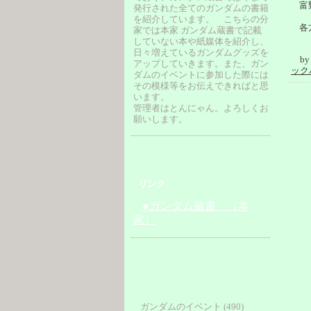
富
発行された全てのガンダムの書籍
を紹介しています。 こちらの分
各
家では本家 ガンダム蔵書で記載
していない本や紙媒体を紹介し、
日々増えているガンダムグッズを
b
アップしていきます。また、ガン
ック
ダムのイベントに参加した際には
その模様等をお伝えできればと思
います。
管理者はとんにゃん。よろしくお
願いします。
リンク
●ガンダム蔵書 （本
家）
ガンダムのイベント (490)