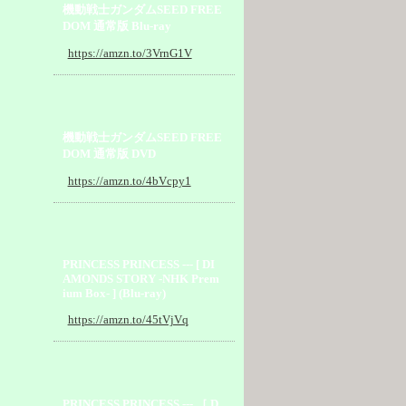
機動戦士ガンダムSEED FREE
DOM 通常版 Blu-ray
https://amzn.to/3VrnG1V
機動戦士ガンダムSEED FREE
DOM 通常版 DVD
https://amzn.to/4bVcpy1
PRINCESS PRINCESS --- [ DI
AMONDS STORY -NHK Prem
ium Box- ] (Blu-ray)
https://amzn.to/45tVjVq
PRINCESS PRINCESS --- ［ D