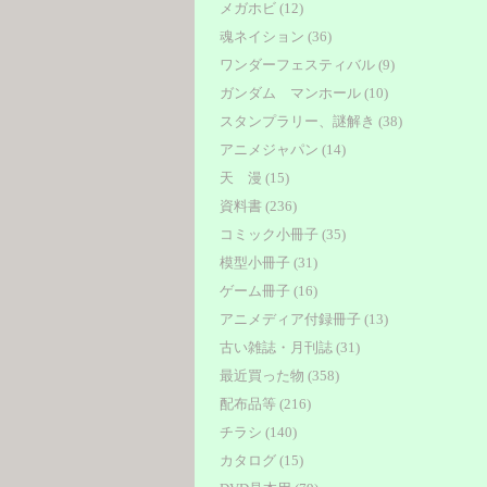
メガホビ (12)
魂ネイション (36)
ワンダーフェスティバル (9)
ガンダム マンホール (10)
スタンプラリー、謎解き (38)
アニメジャパン (14)
天 漫 (15)
資料書 (236)
コミック小冊子 (35)
模型小冊子 (31)
ゲーム冊子 (16)
アニメディア付録冊子 (13)
古い雑誌・月刊誌 (31)
最近買った物 (358)
配布品等 (216)
チラシ (140)
カタログ (15)