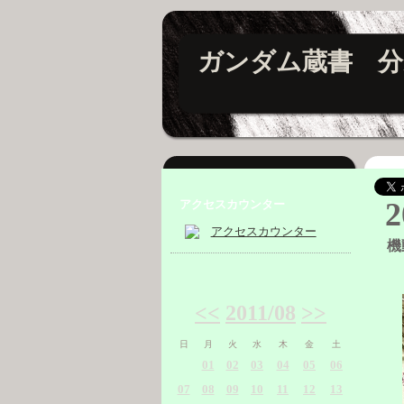
ガンダム蔵書 分
2
アクセスカウンター
機
<<
2011/08
>>
日
月
火
水
木
金
土
01
02
03
04
05
06
07
08
09
10
11
12
13