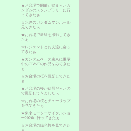
★お台場で開催が始まったガ
ンダムのスタンプラリーに行
ってきたぁ
☆水戸のガンダムマンホール
見てきたぁ
★お台場で新緑を撮影してき
たぁ
☆レジェンドとお友達に会っ
てきたぁ
★ガンダムベース東京に展示
中のGBWCの作品をみてきた
ぁ
☆お台場の桜を撮影してきた
ぁ
★お台場の桜が綺麗だったの
で撮影してきましたぁ
☆お台場の桜とチューリップ
を見てきたぁ
★東京モーターサイクルショ
ー2026に行ってきたぁ
☆お台場の陽光桜を見てきた
ぁ