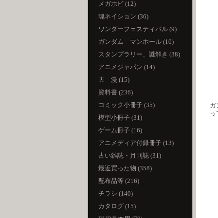
メガホビ (12)
魂ネイション (36)
ワンダーフェスティバル (9)
ガンダム マンホール (10)
スタンプラリー、謎解き (38)
アニメジャパン (14)
天 漫 (15)
資料書 (236)
コミック小冊子 (35)
ガ
っ
模型小冊子 (31)
ゲーム冊子 (16)
アニメディア付録冊子 (13)
古い雑誌・月刊誌 (31)
最近買った物 (358)
配布品等 (216)
チラシ (140)
カタログ (15)