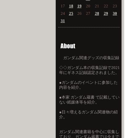
17
18
19
20
21
22
23
24
25
26
27
28
29
30
31
ガンダム関連グッズの収集記録
◇◇ガンダム本の収集記録で2021
年にギネス記録認定されました。
●ガンダムのイベントに参加した
内容を紹介。
●本家 ガンダム蔵書 で記載してい
ない紙媒体等を紹介。
●日々増えるガンダム関連物の紹
介。
ガンダム関連書籍を中心に収集し
ており、ガンダム蔵書では今まで