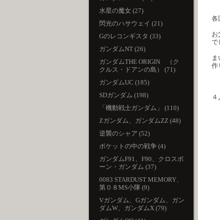
水星の魔女 (27)
各
閃光のハサウェイ (21)
お
Gのレコンギスタ (33)
で
ガンダムNT (26)
ま
ガンダムTHE ORIGIN （ク
作
クルス・ドアンの島） (71)
ガンダムUC (185)
SDガンダム (198)
４
「機動戦士ガンダム」 (110)
Zガンダム、ガンダムZZ (48)
逆襲のシャア (52)
ポケットの中の戦争 (4)
ガンダムF91、F90、クロスボ
ーン・ガンダム (37)
0083 STARDUST MEMORY、
第０８MS小隊 (9)
Vガンダム、Gガンダム、ガン
ダムW、ガンダムX (79)