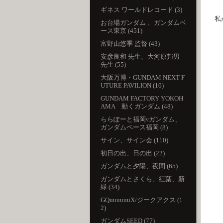
ギネス ワールドレコード (3)
私
お台場ガンダム 、ガンダムベ
ース東京 (451)
富野由悠季 監督 (43)
安彦良和 先生、大河原邦男
先生 (55)
大阪万博・GUNDAM NEXT F
UTURE PAVILION (10)
GUNDAM FACTORY YOKOH
AMA 動くガンダム (48)
ららぽーと福岡νガンダム、
ガンダムベース福岡 (8)
サイン、サイン会 (110)
初日の出、日の出 (22)
ガンダムと夕陽、夜間 (65)
ガンダムとさくら、紅葉、新
緑 (34)
GQuuuuuuX/ジークアクス (1
2)
ガンダムSEED (77)