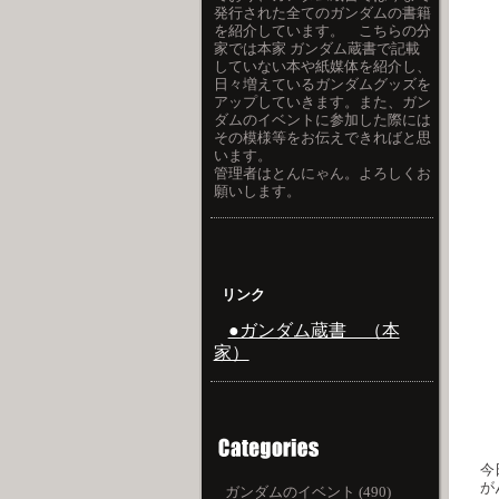
発行された全てのガンダムの書籍
を紹介しています。 こちらの分
家では本家 ガンダム蔵書で記載
していない本や紙媒体を紹介し、
日々増えているガンダムグッズを
アップしていきます。また、ガン
ダムのイベントに参加した際には
その模様等をお伝えできればと思
います。
管理者はとんにゃん。よろしくお
願いします。
リンク
●ガンダム蔵書 （本
家）
今
が
ガンダムのイベント (490)