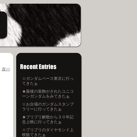
次>>
☆ガンダムベース東京に行っ
てきたぁ
★最後の装飾がされたユニコ
ーンガンダムをみてきたぁ
☆お台場のガンダムスタンプ
室
ラリーに行ってきたぁ
★プリプリ解散から３０年記
念上映に行ってきたぁ
☆プリプリのダイヤモンド上
映観てきたぁ