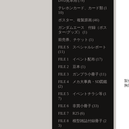
DVD見本用 (79)
テレホンカード、カード類 (1
10)
ポスター、複製原画 (46)
ガンダムエース 付録（ポス
ター/グッズ） (1)
前売券、チケット (1)
FILE S スペシャルレポート
(11)
FILE 1 イベント配布 (17)
FILE 2 豆本 (1)
FILE 3 ガンプラ小冊子 (11)
製
FILE 4 メカ大事典・SD図鑑
胸
(2)
FILE 5 イベントチラシ等 (1
7)
FILE 6 非買小冊子 (33)
FILE 7 R25 (6)
FILE 8 模型雑誌付録冊子 (2
3)