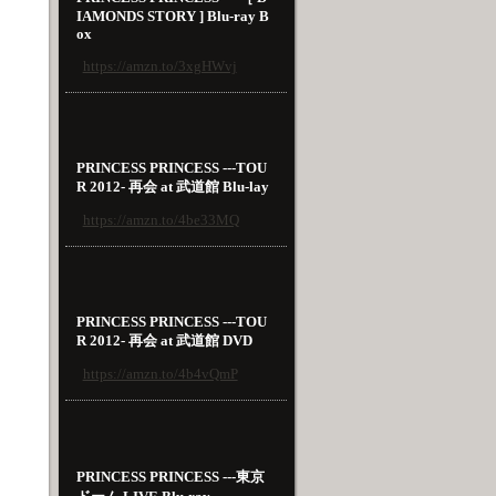
IAMONDS STORY ] Blu-ray B
ox
https://amzn.to/3xgHWvj
PRINCESS PRINCESS ---TOU
R 2012- 再会 at 武道館 Blu-lay
https://amzn.to/4be33MQ
PRINCESS PRINCESS ---TOU
R 2012- 再会 at 武道館 DVD
https://amzn.to/4b4vQmP
PRINCESS PRINCESS ---東京