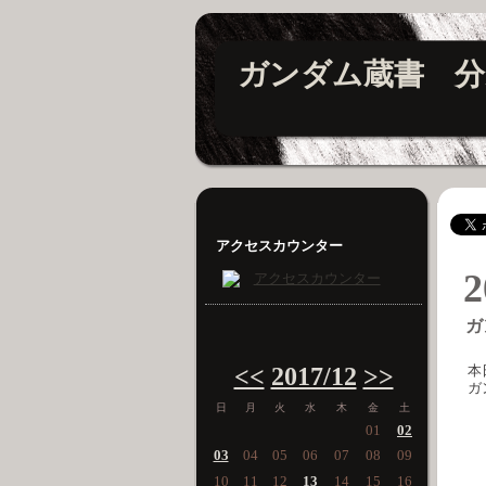
ガンダム蔵書 分
アクセスカウンター
2
ガ
<<
2017/12
>>
本
ガ
日
月
火
水
木
金
土
01
02
03
04
05
06
07
08
09
10
11
12
13
14
15
16