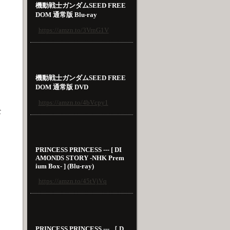
機動戦士ガンダムSEED FREE
DOM 通常版 Blu-ray
https://amzn.to/3VrnG1V
機動戦士ガンダムSEED FREE
DOM 通常版 DVD
https://amzn.to/4bVcpy1
な
PRINCESS PRINCESS --- [ DI
AMONDS STORY -NHK Prem
ium Box- ] (Blu-ray)
https://amzn.to/45tVjVq
PRINCESS PRINCESS --- ［ D