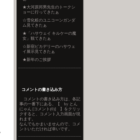
★大河原邦男先生のトークシ
ョーに行ってきたぁ
☆雪化粧のユニコーンガンダ
ム見てきたぁ
★「ハサウェイ キルケーの魔
女」観てきたぁ
☆新宿ピカデリーのハサウェ
イ展示見てきたぁ
★新年のご挨拶
コメントの書き込み方
コメントの書き込み方は、各記
事の一番下にある、【 by とん
にゃん [コメント(0)] 】をクリッ
クすると、コメント入力画面が現
れます。
なんでもかまいませんので、コメ
ントいただければ幸いです。
る