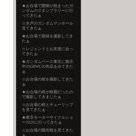
★お台場で開催が始まったガ
ンダムのスタンプラリーに行
ってきたぁ
☆水戸のガンダムマンホール
見てきたぁ
★お台場で新緑を撮影してき
たぁ
☆レジェンドとお友達に会っ
てきたぁ
★ガンダムベース東京に展示
中のGBWCの作品をみてきた
ぁ
☆お台場の桜を撮影してきた
ぁ
★お台場の桜が綺麗だったの
で撮影してきましたぁ
☆お台場の桜とチューリップ
を見てきたぁ
★東京モーターサイクルショ
ー2026に行ってきたぁ
☆お台場の陽光桜を見てきた
ぁ