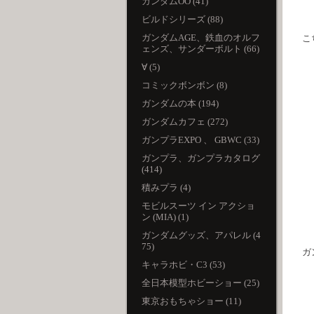
ガンダムOO (41)
ビルドシリーズ (88)
ガンダムAGE、鉄血のオルフ
こ
ェンズ、サンダーボルト (66)
∀ (5)
コミックボンボン (8)
ガンダムの本 (194)
ガンダムカフェ (272)
ガンプラEXPO 、 GBWC (33)
ガンプラ、ガンプラカタログ
(414)
積みプラ (4)
モビルスーツ イン アクショ
ン (MIA) (1)
ガンダムグッズ、アパレル (4
75)
ガ
キャラホビ・C3 (53)
全日本模型ホビーショー (25)
東京おもちゃショー (11)