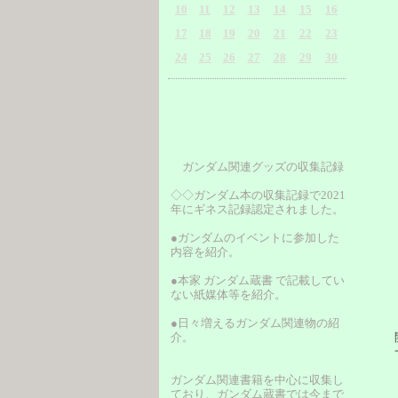
10
11
12
13
14
15
16
17
18
19
20
21
22
23
24
25
26
27
28
29
30
ガンダム関連グッズの収集記録
◇◇ガンダム本の収集記録で2021
年にギネス記録認定されました。
●ガンダムのイベントに参加した
内容を紹介。
●本家 ガンダム蔵書 で記載してい
ない紙媒体等を紹介。
●日々増えるガンダム関連物の紹
介。
開
一
ガンダム関連書籍を中心に収集し
ており、ガンダム蔵書では今まで