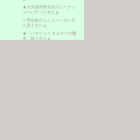
★大河原邦男先生のトークシ
ョーに行ってきたぁ
☆雪化粧のユニコーンガンダ
ム見てきたぁ
★「ハサウェイ キルケーの魔
女」観てきたぁ
☆新宿ピカデリーのハサウェ
イ展示見てきたぁ
★新年のご挨拶
コメントの書き込み方
コメントの書き込み方は、各記
事の一番下にある、【 by とん
にゃん [コメント(0)] 】をクリッ
クすると、コメント入力画面が現
れます。
なんでもかまいませんので、コメ
ントいただければ幸いです。