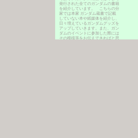
発行された全てのガンダムの書籍
を紹介しています。 こちらの分
家では本家 ガンダム蔵書で記載
していない本や紙媒体を紹介し、
日々増えているガンダムグッズを
アップしていきます。また、ガン
ダムのイベントに参加した際には
その模様等をお伝えできればと思
います。
管理者はとんにゃん。よろしくお
願いします。
リンク
●ガンダム蔵書 （本
家）
こ
い
幸
次
ガンダムのイベント (490)
店