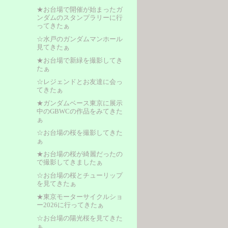
★お台場で開催が始まったガ
ンダムのスタンプラリーに行
ってきたぁ
☆水戸のガンダムマンホール
見てきたぁ
★お台場で新緑を撮影してき
たぁ
☆レジェンドとお友達に会っ
てきたぁ
★ガンダムベース東京に展示
中のGBWCの作品をみてきた
ぁ
☆お台場の桜を撮影してきた
ぁ
★お台場の桜が綺麗だったの
で撮影してきましたぁ
☆お台場の桜とチューリップ
を見てきたぁ
★東京モーターサイクルショ
ー2026に行ってきたぁ
☆お台場の陽光桜を見てきた
ぁ