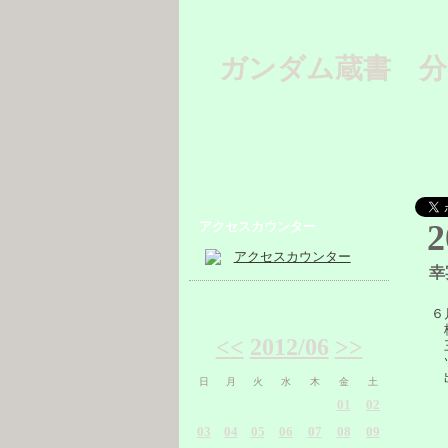
ガンダム蔵書 分
2
アクセスカウンター
幸
６
梅
<<
2012/06
>>
三
ツ
出
日
月
火
水
木
金
土
01
02
03
04
05
06
07
08
09