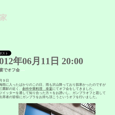
家
012年06月11日 20:00
宴でオフ会
―
月９日
雨に入ったばかりのこの日、雨も沢山降っており肌寒かったのですが
鷹駅の近く、
創作中華料理 幸宴
にてオフ会をしてきました。
イッターを通して知り合った方々をお誘いし、ガンプラオフと題して
席者の皆様にガンプラをお持ち頂こうというオフを行いました。