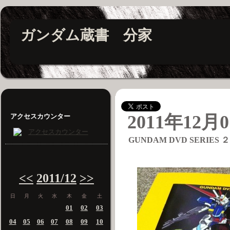
ガンダム蔵書 分家
2011年12月0
アクセスカウンター
GUNDAM DVD SERIES
<<
2011/12
>>
日
月
火
水
木
金
土
01
02
03
04
05
06
07
08
09
10